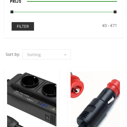
PRIJS
€0
€71
–
FILTER
Sort by: