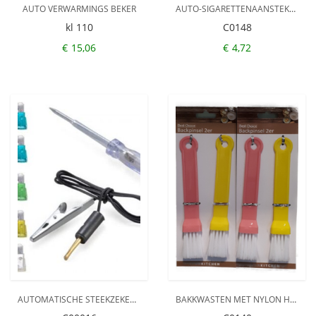
AUTO VERWARMINGS BEKER
AUTO-SIGARETTENAANSTEKER – 12 V – MET 3 A ZEKERING – VOORDEEL SET 2 STUKS
kl 110
C0148
€
15,06
€
4,72
AUTOMATISCHE STEEKZEKERING MET TESTER
BAKKWASTEN MET NYLON HAAR – INVETKWASTEN – KEUKEN – SET VAN 4 STUKS – ROZE EN GEEL – KOOKGEREI