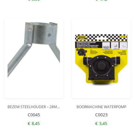
BEZEM STEELHOUDER – 28MM
BOORMACHINE WATERPOMP
C0045
C0023
€
8,45
€
3,45