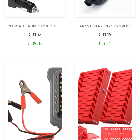
200W AUTO-OMVORMER DC 12V NAAR AC 220V-OMVORMER MET 2 AC-STOPCONTACTEN 4 USB-POORTEN AAN/UIT-SCHAKELAAR VEILIGE BESCHERMING DRAAGBARE AUTOLADERADAPTER VOOR TELEFOON LAPTOP ELEKTRISCHE VERLICHTING VENTILATOREN
AANSTEKERPLUG 12/24 VOLT
C0152
C0149
€
39,33
€
3,51