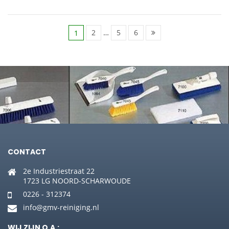
2
…
5
6
1
CONTACT
2e Industriestraat 22
1723 LG NOORD-SCHARWOUDE
0226 - 312374
info@gmv-reiniging.nl
WIJ ZIJN O.A.: