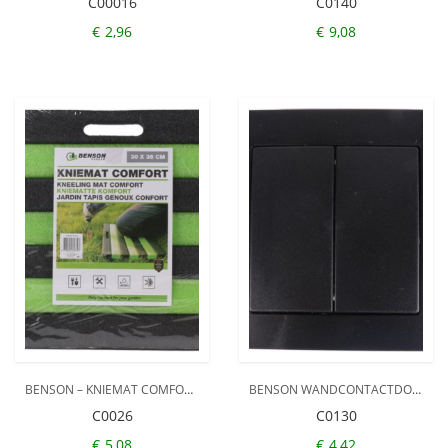
C00016
C0140
€
2,96
€
9,08
BENSON – KNIEMAT COMFORT – TUIN – 30 X 35 CM – TUINIEREN – EXTRA DIK – KNIEKUSSEN – VOORDEEL SET 2 STUKS
BENSON WANDCONTACTDOOS – WISSELSCHAKELAAR – INBOUW – ZWART – 250V – 10A
C0026
C0130
€
5,08
€
4,42