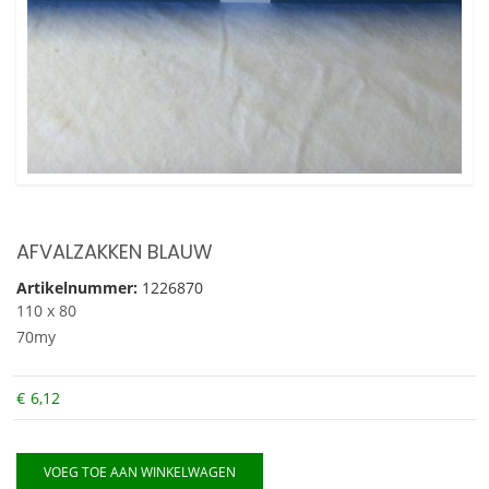
AFVALZAKKEN BLAUW
Artikelnummer:
1226870
110 x 80
70my
€
6,12
VOEG TOE AAN WINKELWAGEN