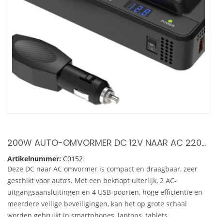
200W AUTO-OMVORMER DC 12V NAAR AC 220V-OMVORMER MET 2 AC-STOPCONTACTEN 4 USB-POORTEN AAN/UIT-SCHAKELAAR VEILIGE BESCHERMING DRAAGBARE AUTOLADERADAPTER VOOR TELEFOON LAPTOP ELEKTRISCHE VERLICHTING VENTILATOREN
Artikelnummer:
C0152
Deze DC naar AC omvormer is compact en draagbaar, zeer
geschikt voor auto’s. Met een beknopt uiterlijk, 2 AC-
uitgangsaansluitingen en 4 USB-poorten, hoge efficiëntie en
meerdere veilige beveiligingen, kan het op grote schaal
worden gebruikt in smartphones, laptops, tablets,