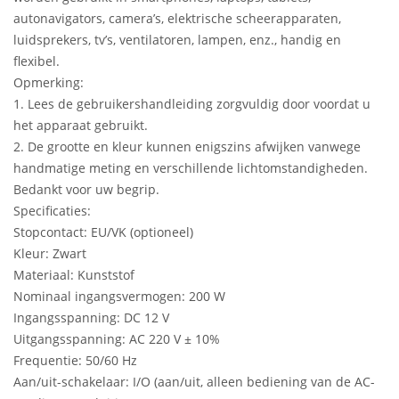
autonavigators, camera’s, elektrische scheerapparaten,
luidsprekers, tv’s, ventilatoren, lampen, enz., handig en
flexibel.
Opmerking:
1. Lees de gebruikershandleiding zorgvuldig door voordat u
het apparaat gebruikt.
2. De grootte en kleur kunnen enigszins afwijken vanwege
handmatige meting en verschillende lichtomstandigheden.
Bedankt voor uw begrip.
Specificaties:
Stopcontact: EU/VK (optioneel)
Kleur: Zwart
Materiaal: Kunststof
Nominaal ingangsvermogen: 200 W
Ingangsspanning: DC 12 V
Uitgangsspanning: AC 220 V ± 10%
Frequentie: 50/60 Hz
Aan/uit-schakelaar: I/O (aan/uit, alleen bediening van de AC-