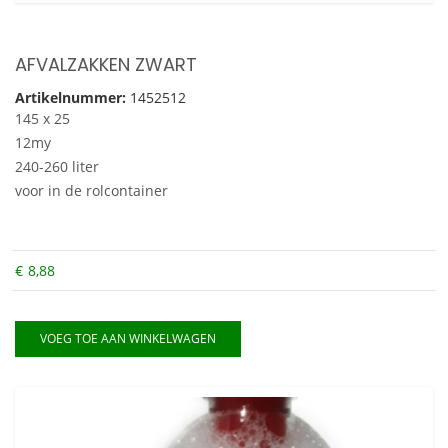
AFVALZAKKEN ZWART
Artikelnummer:
1452512
145 x 25
12my
240-260 liter
voor in de rolcontainer
€
8,88
VOEG TOE AAN WINKELWAGEN