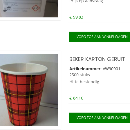
Prijs op aanvraag
€
99,83
VOEG TOE AAN WINKELWAGEN
BEKER KARTON GERUIT
Artikelnummer:
VW90901
2500 stuks
Hitte bestendig
€
84,16
VOEG TOE AAN WINKELWAGEN