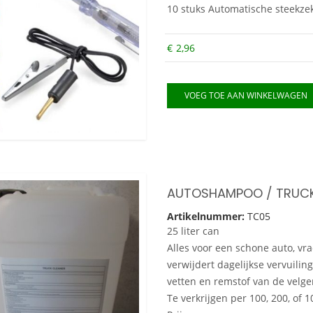
10 stuks Automatische steekzek
€
2,96
VOEG TOE AAN WINKELWAGEN
AUTOSHAMPOO / TRUC
Artikelnummer:
TC05
25 liter can
Alles voor een schone auto, v
verwijdert dagelijkse vervuiling
vetten en remstof van de velge
Te verkrijgen per 100, 200, of 1