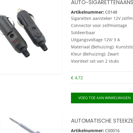
Artikelnummer:
C0148
Sigaretten aansteker 12V zelf
Connector voor zelfmontage
Soldeerbaar
Uitgangsvoltage 12V/ 3 A
Materiaal (Behuizing): Kunststo
Kleur (Behuizing): Zwart
Voordeel set van 2 stuks
€
4,72
VOEG TOE AAN WINKELWAGEN
AUTOMATISCHE STEEKZE
Artikelnummer:
C00016