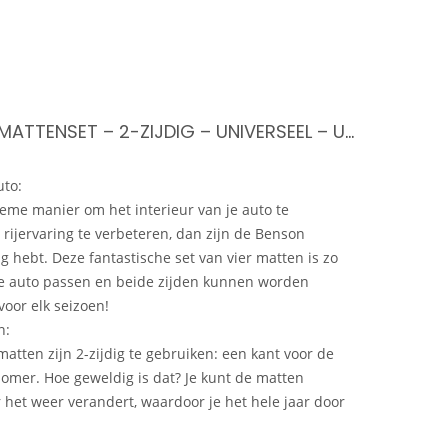
BENSON 4-DELIGE AUTOMATTENSET – 2-ZIJDIG – UNIVERSEEL – ULTIEME BESCHERMING – EENVOUDIG TE REINIGEN
uto:
ieme manier om het interieur van je auto te
 rijervaring te verbeteren, dan zijn de Benson
g hebt. Deze fantastische set van vier matten is zo
lke auto passen en beide zijden kunnen worden
voor elk seizoen!
n:
omatten zijn 2-zijdig te gebruiken: een kant voor de
omer. Hoe geweldig is dat? Je kunt de matten
et weer verandert, waardoor je het hele jaar door