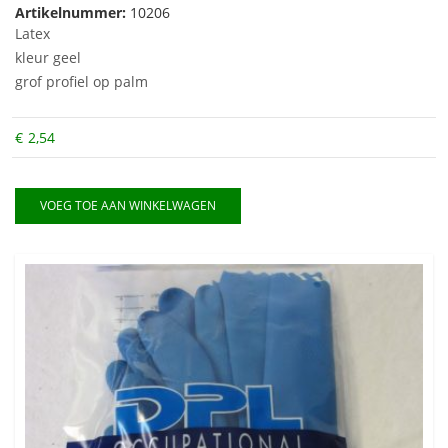
Artikelnummer:
10206
Latex
kleur geel
grof profiel op palm
€
2,54
VOEG TOE AAN WINKELWAGEN