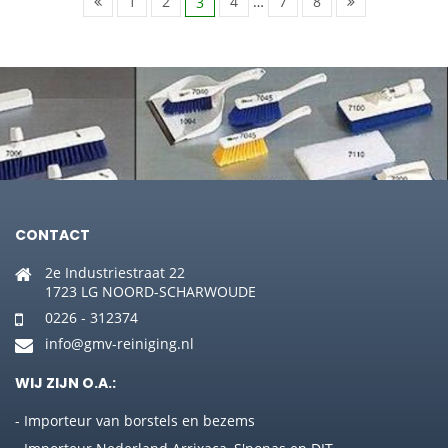
1
2
4
…
7
8
3
CONTACT
2e Industriestraat 22
1723 LG NOORD-SCHARWOUDE
0226 - 312374
info@gmv-reiniging.nl
WIJ ZIJN O.A.:
- Importeur van borstels en bezems