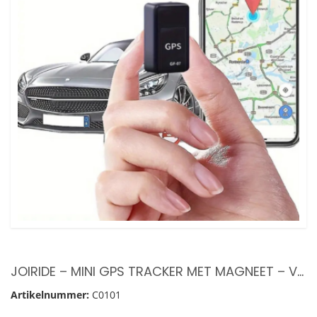
JOIRIDE – MINI GPS TRACKER MET MAGNEET – VOLGSYSTEEM – TRACKER – AIRTAG – KEYFINDER – AUTO – FIETS – SCOOTER – KOFFER – TREKIO
Artikelnummer:
C0101