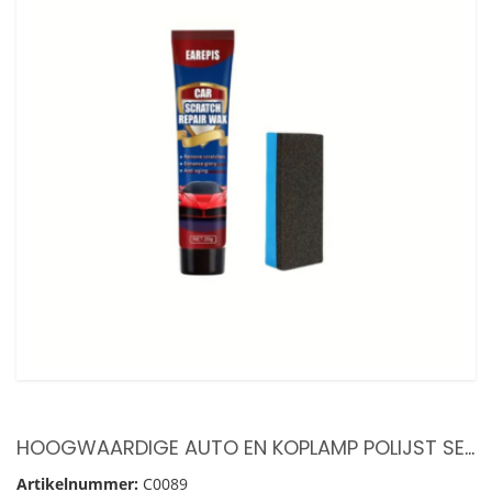
HOOGWAARDIGE AUTO EN KOPLAMP POLIJST SET – 20ML LOTION EN SPONSJE – REPARATIE SET – HERSTEL EN BESCHERMING VAN KRASSEN – POLIJST SET – HEADLIGHT REPAIR LOTION – LOTION EN INWRIJFSPONS
Artikelnummer:
C0089