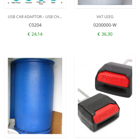
USB CAR ADAPTOR – USB CHARGER – 120 WATT – 1 X INDEPENDENT SWITCH – 2 LED DISPLAY – 3 MAIN SWITCH – 4 USB POORT A1 A2 A3 A4 TYPE C PORT – 8 PD FAST CHARGING PORT 36 W CIGARETTE AAN SLUITING – 10 – POWER 12 EN 24 VOLT VOOR VELE AANSLUITINGEN
VAT LEEG
C0204
0200000-W
€
24,14
€
36,30