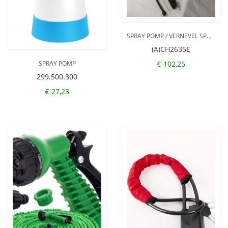
SPRAY POMP / VERNEVEL SPUIT WITTECH TANK
(A)CH2635E
€
102,25
SPRAY POMP
299.500.300
€
27,23