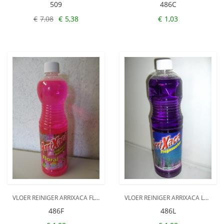
509
486C
€
7,08
€
5,38
€
1,03
Oorspronkelijke
Huidige
prijs
prijs
was:
is:
€7,08.
€5,38.
VLOER REINIGER ARRIXACA FLORAL
VLOER REINIGER ARRIXACA LAVENDEL
486F
486L