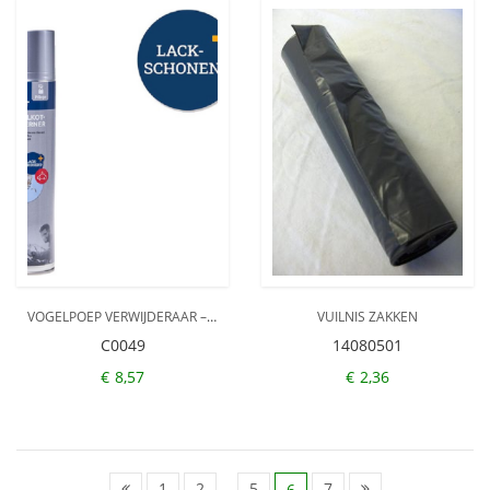
VOGELPOEP VERWIJDERAAR – VOOR AUTO GLAS & GEVERFDE OPPERVLAKKEN – IMPREGNEERSPRAY – FILMER – 300 ML
VUILNIS ZAKKEN
C0049
14080501
€
8,57
€
2,36
1
2
…
5
7
6