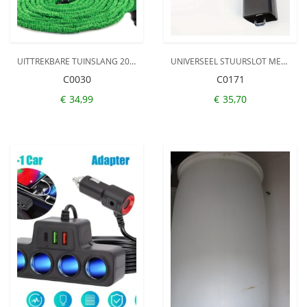
UITTREKBARE TUINSLANG 20 TOT 60 METER – TUINSPROEIER MET 7 VERSCHILLENDE STANDEN – TUIN BESPROEIEN – SPROEIKOP – GROEN – FLEXIBEL ELASTISCH
UNIVERSEEL STUURSLOT MET RIEMVERGRENDELING – UNIVERSELE STUURVERGRENDELING MET 3 SLEUTELS – VOORKOM DIEFSTAL VAN JE AUTO, CAMPER, BESTELWAGEN – STUURSLOT AUTO
C0030
C0171
€
34,99
€
35,70