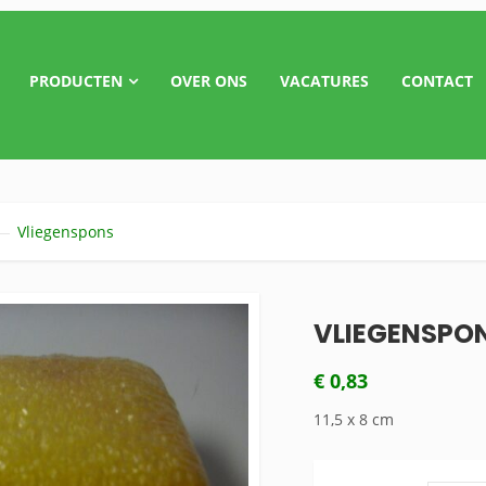
PRODUCTEN
OVER ONS
VACATURES
CONTACT
Vliegenspons
VLIEGENSPO
€
0,83
11,5 x 8 cm