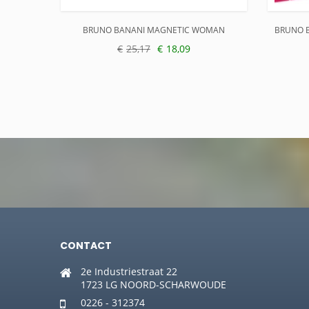
BRUNO BANANI MAGNETIC WOMAN
€
25,17
€
18,09
Oorspronkelijke
Huidige
Oorspro
Huidig
prijs
prijs
prijs
prijs
was:
is:
was:
is:
€25,17.
€18,09.
€35,70.
€23,60.
CONTACT
2e Industriestraat 22
1723 LG NOORD-SCHARWOUDE
0226 - 312374