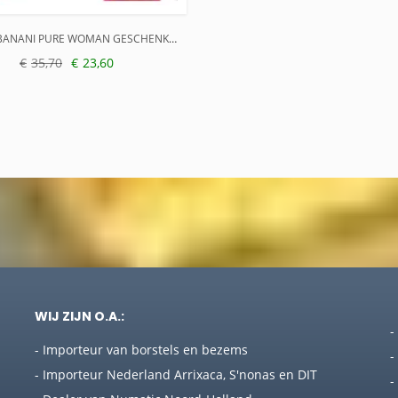
BRUNO BANANI PURE WOMAN GESCHENK SET
€
35,70
€
23,60
nkelijke
e
WIJ ZIJN O.A.:
-
- Importeur van borstels en bezems
-
- Importeur Nederland Arrixaca, S'nonas en DIT
-