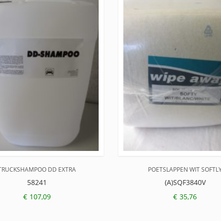
TRUCKSHAMPOO DD EXTRA
POETSLAPPEN WIT SOFTL
58241
(A)SQF3840V
€
107,09
€
35,76