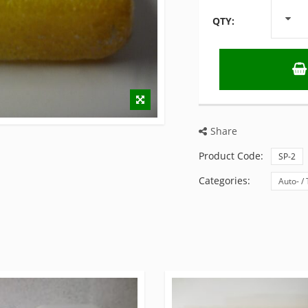
QTY:
Share
Product Code:
SP-2
Categories:
Auto- /