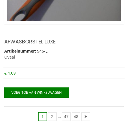
AFWASBORSTEL LUXE
Artikelnummer:
946-L
Ovaal
€
1,09
VOEG TOE AAN WINKELWAGEN
2
…
47
48
1