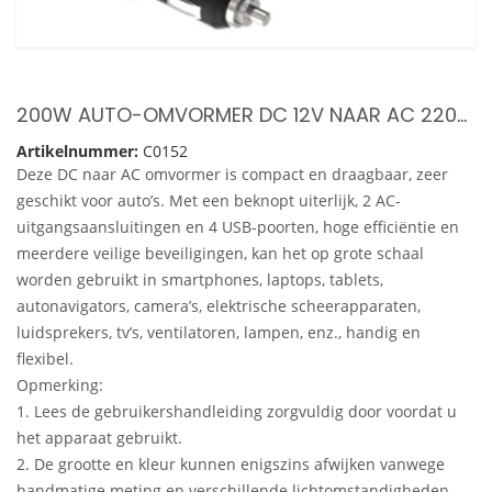
200W AUTO-OMVORMER DC 12V NAAR AC 220V-OMVORMER MET 2 AC-STOPCONTACTEN 4 USB-POORTEN AAN/UIT-SCHAKELAAR VEILIGE BESCHERMING DRAAGBARE AUTOLADERADAPTER VOOR TELEFOON LAPTOP ELEKTRISCHE VERLICHTING VENTILATOREN
Artikelnummer:
C0152
Deze DC naar AC omvormer is compact en draagbaar, zeer
geschikt voor auto’s. Met een beknopt uiterlijk, 2 AC-
uitgangsaansluitingen en 4 USB-poorten, hoge efficiëntie en
meerdere veilige beveiligingen, kan het op grote schaal
worden gebruikt in smartphones, laptops, tablets,
autonavigators, camera’s, elektrische scheerapparaten,
luidsprekers, tv’s, ventilatoren, lampen, enz., handig en
flexibel.
Opmerking:
1. Lees de gebruikershandleiding zorgvuldig door voordat u
het apparaat gebruikt.
2. De grootte en kleur kunnen enigszins afwijken vanwege
handmatige meting en verschillende lichtomstandigheden.