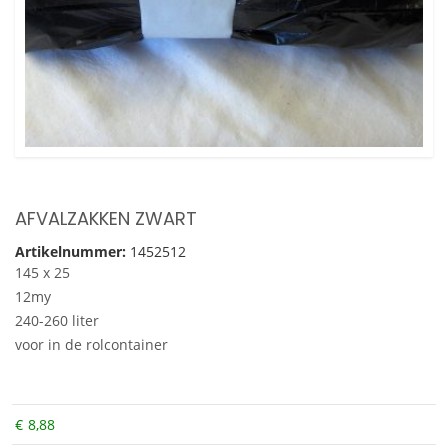
AFVALZAKKEN ZWART
Artikelnummer:
1452512
145 x 25
12my
240-260 liter
voor in de rolcontainer
€
8,88