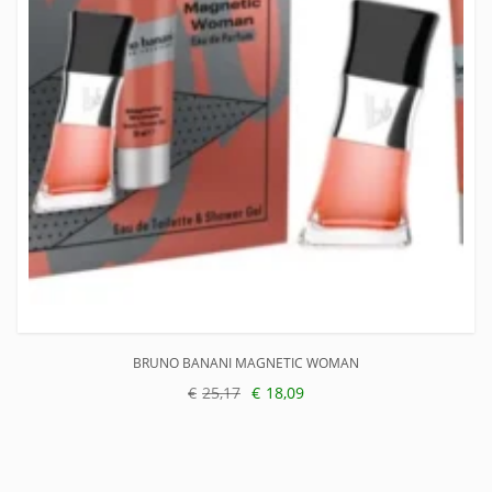
BRUNO BANANI MAGNETIC WOMAN
€
25,17
€
18,09
Oorspronkelijke
Huidige
prijs
prijs
was:
is:
€25,17.
€18,09.