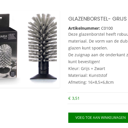
Artikelnummer:
C0100
Deze glazenborstel heeft robu
materiaal. De vorm van de dubbe
glazen kunt spoelen.
De zuignap aan de onderkant zo
kunt bevestigen!
Kleur: Grijs + Zwart
Materiaal: Kunststof
Afmeting: 16×8,5×6,8cm
€
3,51
VOEG TOE AAN WINKELWAGEN