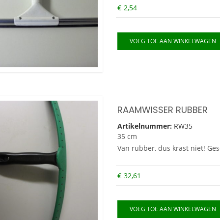
€
2,54
VOEG TOE AAN WINKELWAGEN
RAAMWISSER RUBBER
Artikelnummer:
RW35
35 cm
Van rubber, dus krast niet! Ges
€
32,61
VOEG TOE AAN WINKELWAGEN