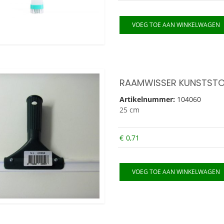
VOEG TOE AAN WINKELWAGEN
RAAMWISSER KUNSTSTO
Artikelnummer:
104060
25 cm
€
0,71
VOEG TOE AAN WINKELWAGEN