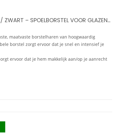
GLAZENBORSTEL- GRIJS / ZWART – SPOELBORSTEL VOOR GLAZEN – GLAZENBORSTEL GOOTSTEEN – BAR STYLE GLAZENBORSTEL – MET ZUIGNAP
uste, maatvaste borstelharen van hoogwaardig
le borstel zorgt ervoor dat je snel en intensief je
rgt ervoor dat je hem makkelijk aan/op je aanrecht