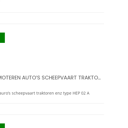
BRANDSTOF POMP 12 V MOTEREN AUTO’S SCHEEPVAART TRAKTOREN ENZ TYPE HEP 02 A
uro’s scheepvaart traktoren enz type HEP 02 A