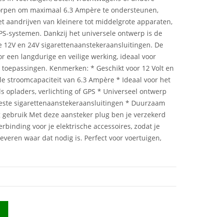
worpen om maximaal 6.3 Ampère te ondersteunen,
et aandrijven van kleinere tot middelgrote apparaten,
GPS-systemen. Dankzij het universele ontwerp is de
 12V en 24V sigarettenaanstekeraansluiting
en. De
r een langdurige en veilige werking, ideaal voor
e toepassingen. Kenmerken: * Geschikt voor 12 Volt en
e stroomcapaciteit van 6.3 Ampère * Ideaal voor het
ls opladers, verlichting of GPS * Universeel ontwerp
este sigarettenaanstekeraansluiting
en * Duurzaam
 gebruik Met deze aansteker plug ben je verzekerd
erbinding voor je elektrische accessoires, zodat je
leveren waar dat nodig is. Perfect voor voertuigen,