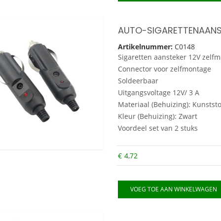
Artikelnummer:
C0148
Sigaretten aansteker 12V zelf
Connector voor zelfmontage
Soldeerbaar
Uitgangsvoltage 12V/ 3 A
Materiaal (Behuizing): Kunststo
Kleur (Behuizing): Zwart
Voordeel set van 2 stuks
€
4,72
VOEG TOE AAN WINKELWAGEN