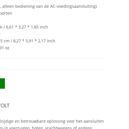
t, alleen bediening van de AC-voedingsaansluiting)
poorten
 / 6,61 * 3,27 * 1,85 inch
z
5 cm / 8,27 * 5,91 * 2,17 inch
91 oz
VOLT
lzijdige en betrouwbare oplossing voor het aansluiten
res in voertuigen, boten, vrachtwagens of andere