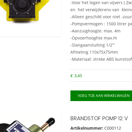
-Voor het legen van vijvers ( 
en het verwijderenv van klein
-Alleen geschikt voor niet -zu
-Pompvermogen : 1500 litrer p
-Aanzuighoogte: max. 4m
-Opvoerhooghte max.m
-Slangaansluiting 1/2′”
Afmeting 110x75x75mm
-Materiaal: streke ABS kunstsof
€
3,45
VOEG TOE AAN WINKELWAGEN
BRANDSTOF POMP 12 V
Artikelnummer:
C000112