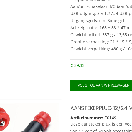
Aan/uit-schakelaar: I/O (aan/ui
USB-uitgang: 5 V 1,2 A, 4 USB-
Uitgangsgolfvorm: Sinusgolf
Artikelgrootte: 168 * 83 * 47 mm
Gewicht artikel: 387 g / 13,65 o
Grootte verpakking: 21 * 15 * 5,
Gewicht verpakking: 480 g / 16,
€
39,33
VOEG TOE AAN WINKELWAGEN
AANSTEKERPLUG 12/24 
Artikelnummer:
C0149
Deze aansteker plug is een vee
van 12 Volt of 24 Volt accessoi