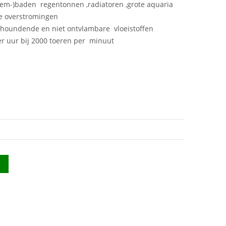
Zwem-)baden regentonnen ,radiatoren ,grote aquaria
e overstromingen
urhoundende en niet ontvlambare vloeistoffen
er uur bij 2000 toeren per minuut