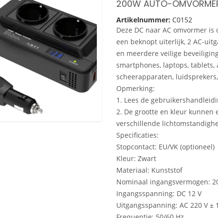
Artikelnummer:
C0152
Deze DC naar AC omvormer is c
een beknopt uiterlijk, 2 AC-uit
en meerdere veilige beveiligin
smartphones, laptops, tablets, 
scheerapparaten, luidsprekers, t
Opmerking:
1. Lees de gebruikershandleidi
2. De grootte en kleur kunnen
verschillende lichtomstandigh
Specificaties:
Stopcontact: EU/VK (optioneel)
Kleur: Zwart
Materiaal: Kunststof
Nominaal ingangsvermogen: 2
Ingangsspanning: DC 12 V
Uitgangsspanning: AC 220 V ±
Frequentie: 50/60 Hz