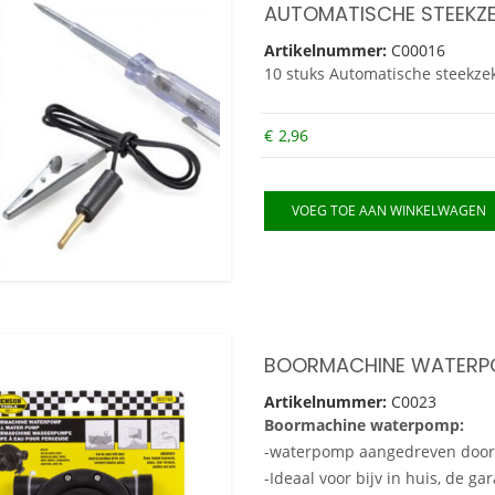
AUTOMATISCHE STEEKZE
Artikelnummer:
C00016
10 stuks Automatische steekzek
€
2,96
VOEG TOE AAN WINKELWAGEN
BOORMACHINE WATERP
Artikelnummer:
C0023
Boormachine waterpomp:
-waterpomp aangedreven door
-Ideaal voor bijv in huis, de ga