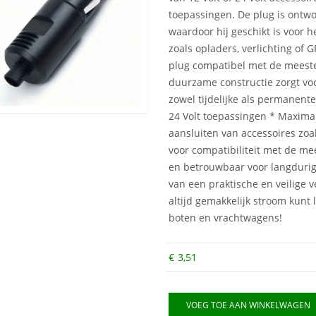
toepassingen. De plug is ont
waardoor hij geschikt is voor h
zoals opladers, verlichting of 
plug compatibel met de meeste
duurzame constructie zorgt voo
zowel tijdelijke als permanent
24 Volt toepassingen * Maximal
aansluiten van accessoires zoa
voor compatibiliteit met de me
en betrouwbaar voor langdurig
van een praktische en veilige v
altijd gemakkelijk stroom kunt 
boten en vrachtwagens!
€
3,51
VOEG TOE AAN WINKELWAGEN