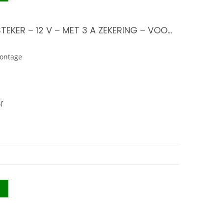
AUTO-SIGARETTENAANSTEKER – 12 V – MET 3 A ZEKERING – VOORDEEL SET 2 STUKS
montage
f