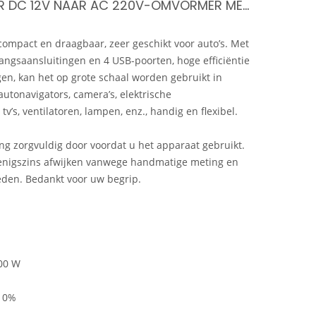
200W AUTO-OMVORMER DC 12V NAAR AC 220V-OMVORMER MET 2 AC-STOPCONTACTEN 4 USB-POORTEN AAN/UIT-SCHAKELAAR VEILIGE BESCHERMING DRAAGBARE AUTOLADERADAPTER VOOR TELEFOON LAPTOP ELEKTRISCHE VERLICHTING VENTILATOREN
ompact en draagbaar, zeer geschikt voor auto’s. Met
gangsaansluitingen en 4 USB-poorten, hoge efficiëntie
gen, kan het op grote schaal worden gebruikt in
autonavigators, camera’s, elektrische
v’s, ventilatoren, lampen, enz., handig en flexibel.
ng zorgvuldig door voordat u het apparaat gebruikt.
 enigszins afwijken vanwege handmatige meting en
eden. Bedankt voor uw begrip.
00 W
 10%