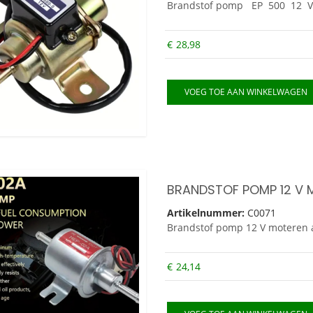
Brandstof pomp EP 500 12 V
€
28,98
VOEG TOE AAN WINKELWAGEN
Artikelnummer:
C0071
Brandstof pomp 12 V moteren a
€
24,14