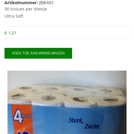
Artikelnummer:
(B)KX01
90 tissues per doosje
Ultra Soft
€
1,21
VOEG TOE AAN WINKELWAGEN