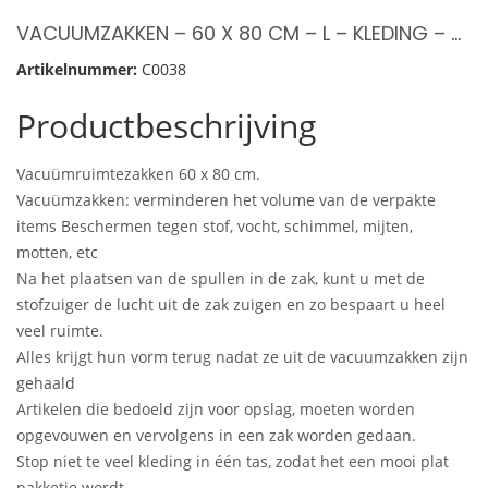
VACUUMZAKKEN – 60 X 80 CM – L – KLEDING – BEDDENGOED – VOORDEEL SET 2 STUKS
Artikelnummer:
C0038
Productbeschrijving
Vacuümruimtezakken 60 x 80 cm.
Vacuümzakken: verminderen het volume van de verpakte
items Beschermen tegen stof, vocht, schimmel, mijten,
motten, etc
Na het plaatsen van de spullen in de zak, kunt u met de
stofzuiger de lucht uit de zak zuigen en zo bespaart u heel
veel ruimte.
Alles krijgt hun vorm terug nadat ze uit de vacuumzakken zijn
gehaald
Artikelen die bedoeld zijn voor opslag, moeten worden
opgevouwen en vervolgens in een zak worden gedaan.
Stop niet te veel kleding in één tas, zodat het een mooi plat
pakketje wordt