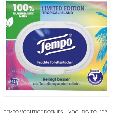
TEMPO VOCHTIGE DOEKJES – VOCHTIG TOILETPAPIER – VOORDEEL SET 2 X 42 STUKS